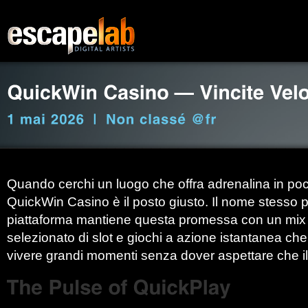
Quando cerchi un luogo che offra adrenalina in poc
QuickWin Casino è il posto giusto. Il nome stesso p
piattaforma mantiene questa promessa con un mi
selezionato di slot e giochi a azione istantanea che
vivere grandi momenti senza dover aspettare che i