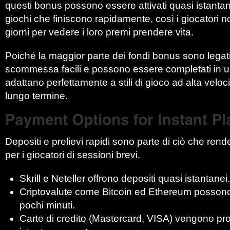
questi bonus possono essere attivati quasi istanta
giochi che finiscono rapidamente, così i giocatori
giorni per vedere i loro premi prendere vita.
Poiché la maggior parte dei fondi bonus sono legati 
scommessa facili e possono essere completati in un
adattano perfettamente a stili di gioco ad alta veloc
lungo termine.
Depositi e prelievi rapidi sono parte di ciò che ren
per i giocatori di sessioni brevi.
Skrill e Neteller offrono depositi quasi istantanei
Criptovalute come Bitcoin ed Ethereum possono
pochi minuti.
Carte di credito (Mastercard, VISA) vengono pr