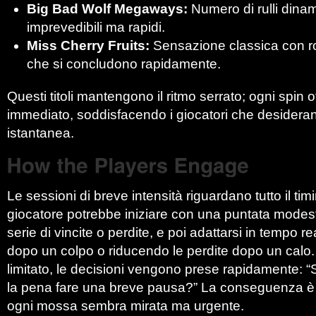
Big Bad Wolf Megaways:
Numero di rulli dinami
imprevedibili ma rapidi.
Miss Cherry Fruits:
Sensazione classica con 
che si concludono rapidamente.
Questi titoli mantengono il ritmo serrato; ogni spin o
immediato, soddisfacendo i giocatori che desideran
istantanea.
Le sessioni di breve intensità riguardano tutto il tim
giocatore potrebbe iniziare con una puntata modes
serie di vincite o perdite, e poi adattarsi in tempo 
dopo un colpo o riducendo le perdite dopo un calo.
limitato, le decisioni vengono prese rapidamente: “
la pena fare una breve pausa?” La conseguenza è un
ogni mossa sembra mirata ma urgente.