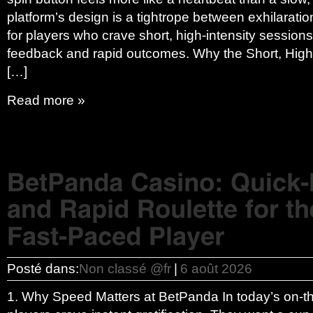
platform’s design is a tightrope between exhilarati
for players who crave short, high‑intensity sessions 
feedback and rapid outcomes. Why the Short, High‑
[…]
Read more »
Posté dans:
Non classé @fr
|
6 août 2026
1. Why Speed Matters at BetPanda In today’s on‑the