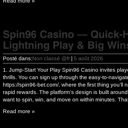
Read more »
Posté dans:
Non classé @fr
|
5 août 2026
1. Jump‑Start Your Play Spin96 Casino invites play
thrills. You can sign up through the easy‑to‑navigate
https://spin96-bet.com/, where the first thing you’ll 
rapid rewards. The platform’s design is built around 
want to spin, win, and move on within minutes. Th
Read more »