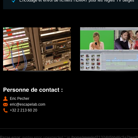
Encodage et envoi de fichiers HDMAT pour les régies TV belges
Eric Pecher
eric@escapelab.com
+32 2 213 60 20
Parse error
: syntax error, unexpected ';' in
/home/www/ed71324b5bb46c5a7bee9f9b