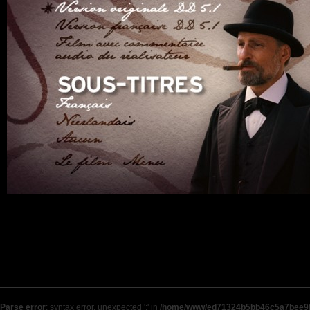
Parse error
: syntax error, unexpected ';' in
/home/www/ed71324b5bb46c5a7bee9f9b