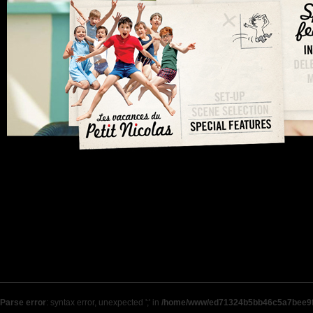
Parse error
: syntax error, unexpected ';' in
/home/www/ed71324b5bb46c5a7bee9f9b